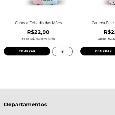
Caneca Feliz dia das Mães
Caneca Feliz
R$22,90
R$2
3
x de
R$7,63
sem juros
3
x de
R$7,6
Departamentos