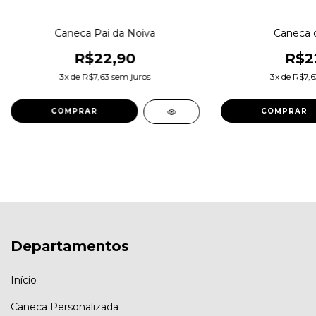
Caneca Pai da Noiva
Caneca 
R$22,90
R$2
3
x de
R$7,63
sem juros
3
x de
R$7,6
Departamentos
Início
Caneca Personalizada