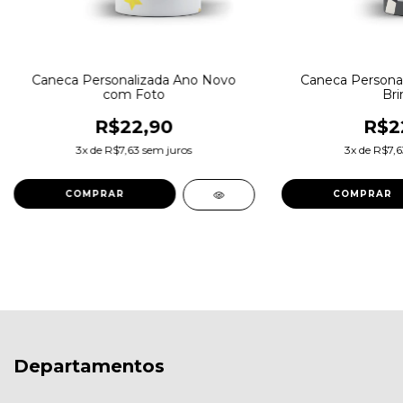
Caneca Personalizada Ano Novo
Caneca Persona
com Foto
Bri
R$22,90
R$2
3
x de
R$7,63
sem juros
3
x de
R$7,6
Departamentos