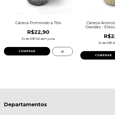
Caneca Promovido a Titio
Caneca Anúncio
Gravidez - Esto
R$22,90
R$2
3
x de
R$7,63
sem juros
3
x de
R$7,6
Departamentos