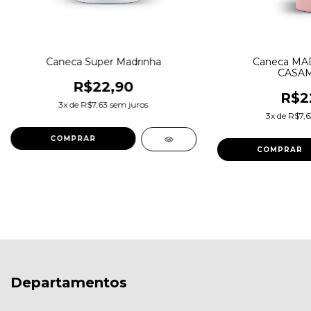
Caneca Super Madrinha
Caneca MA
CASA
R$22,90
R$2
3
x de
R$7,63
sem juros
3
x de
R$7,6
Departamentos