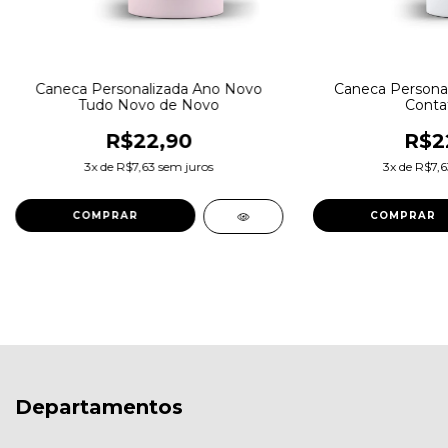
Caneca Personalizada Ano Novo
Caneca Persona
Tudo Novo de Novo
Conta
R$22,90
R$2
3
x de
R$7,63
sem juros
3
x de
R$7,6
Departamentos